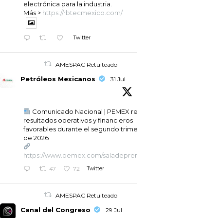
electrónica para la industria.
Más >
https://rbtecmexico.com/
Twitter
AMESPAC Retuiteado
Petróleos Mexicanos
31 Jul
Comunicado Nacional | PEMEX registra
resultados operativos y financieros
favorables durante el segundo trimestre
de 2026
https://www.pemex.com/saladeprensa/boletines_nacionales/P
Twitter
47
72
AMESPAC Retuiteado
Canal del Congreso
29 Jul