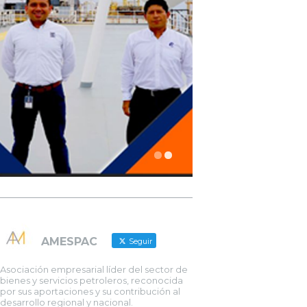
AMESPAC
Seguir
Asociación empresarial líder del sector de
bienes y servicios petroleros, reconocida
por sus aportaciones y su contribución al
desarrollo regional y nacional.