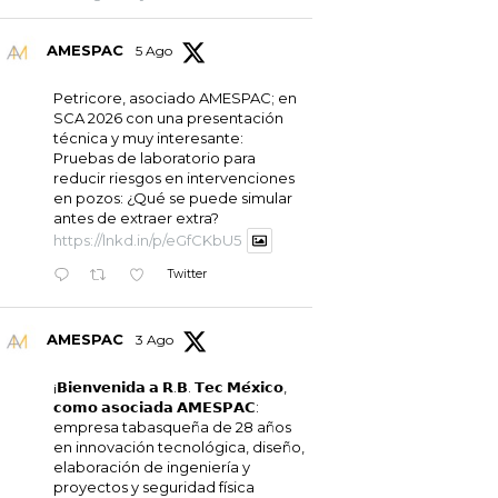
AMESPAC
5 Ago
Petricore, asociado AMESPAC; en
SCA 2026 con una presentación
técnica y muy interesante:
Pruebas de laboratorio para
reducir riesgos en intervenciones
en pozos: ¿Qué se puede simular
antes de extraer extra?
https://lnkd.in/p/eGfCKbU5
Twitter
AMESPAC
3 Ago
¡𝗕𝗶𝗲𝗻𝘃𝗲𝗻𝗶𝗱𝗮 𝗮 𝗥.𝗕. 𝗧𝗲𝗰 𝗠𝗲́𝘅𝗶𝗰𝗼,
𝗰𝗼𝗺𝗼 𝗮𝘀𝗼𝗰𝗶𝗮𝗱𝗮 𝗔𝗠𝗘𝗦𝗣𝗔𝗖:
empresa tabasqueña de 28 años
en innovación tecnológica, diseño,
elaboración de ingeniería y
proyectos y seguridad física