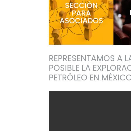
REPRESENTAMOS A L
POSIBLE LA EXPLOR
Abo
Acceso a sección
rele
PETRÓLEO EN MÉXICO
exclusiva para
son 
miembros AMESPAC >
de n
>