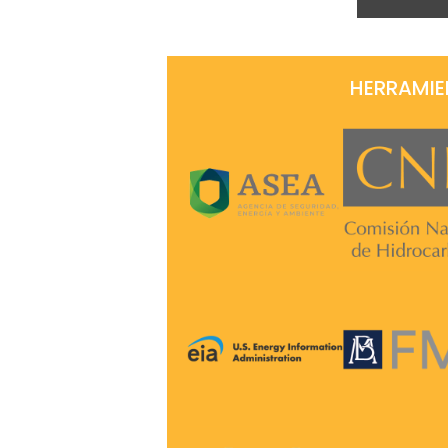
HERRAMIE
ASEA >
CNH >