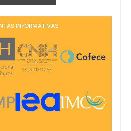
NTAS INFORMATIVAS
Sistema de
Comisión
Información de
Federal de
Hidrocarburos
Competencia
(SIH) >
Económica >