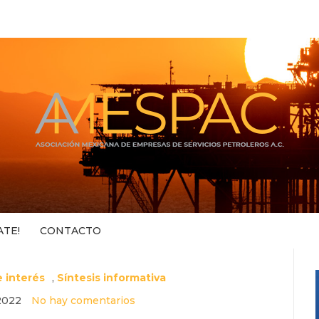
ATE!
CONTACTO
 interés
,
Síntesis informativa
 2022
No hay comentarios