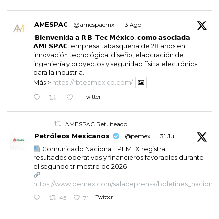
AMESPAC
@amespacmx
·
3 Ago
¡𝗕𝗶𝗲𝗻𝘃𝗲𝗻𝗶𝗱𝗮 𝗮 𝗥.𝗕. 𝗧𝗲𝗰 𝗠𝗲́𝘅𝗶𝗰𝗼, 𝗰𝗼𝗺𝗼 𝗮𝘀𝗼𝗰𝗶𝗮𝗱𝗮
𝗔𝗠𝗘𝗦𝗣𝗔𝗖: empresa tabasqueña de 28 años en
innovación tecnológica, diseño, elaboración de
ingeniería y proyectos y seguridad física electrónica
para la industria.
Más >
https://rbtecmexico.com/
Twitter
AMESPAC Retuiteado
Petróleos Mexicanos
@pemex
·
31 Jul
Comunicado Nacional | PEMEX registra
resultados operativos y financieros favorables durante
el segundo trimestre de 2026
https://www.pemex.com/saladeprensa/boletines_nacionales
Twitter
45
71