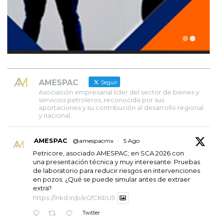
AMESPAC
Seguir
Asociación empresarial líder del sector de bienes y
servicios petroleros, reconocida por sus
aportaciones y su contribución al desarrollo regional
y nacional.
AMESPAC
@amespacmx
·
5 Ago
Petricore, asociado AMESPAC; en SCA 2026 con
una presentación técnica y muy interesante: Pruebas
de laboratorio para reducir riesgos en intervenciones
en pozos: ¿Qué se puede simular antes de extraer
extra?
https://lnkd.in/p/eGfCKbU5
Twitter