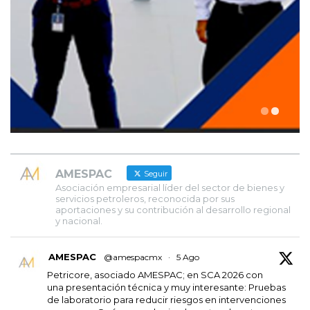
AMESPAC
Seguir
Asociación empresarial líder del sector de bienes y
servicios petroleros, reconocida por sus
aportaciones y su contribución al desarrollo regional
y nacional.
AMESPAC
@amespacmx
·
5 Ago
Petricore, asociado AMESPAC; en SCA 2026 con
una presentación técnica y muy interesante: Pruebas
de laboratorio para reducir riesgos en intervenciones