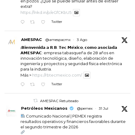
en pozos: ¿Qué se puede simular antes de extraer
extra?
https://lnkd.in/p/eGfCKbU5
Twitter
AMESPAC
@amespacmx
·
3 Ago
¡𝗕𝗶𝗲𝗻𝘃𝗲𝗻𝗶𝗱𝗮 𝗮 𝗥.𝗕. 𝗧𝗲𝗰 𝗠𝗲́𝘅𝗶𝗰𝗼, 𝗰𝗼𝗺𝗼 𝗮𝘀𝗼𝗰𝗶𝗮𝗱𝗮
𝗔𝗠𝗘𝗦𝗣𝗔𝗖: empresa tabasqueña de 28 años en
innovación tecnológica, diseño, elaboración de
ingeniería y proyectos y seguridad física electrónica
para la industria.
Más >
https://rbtecmexico.com/
Twitter
AMESPAC Retuiteado
Petróleos Mexicanos
@pemex
·
31 Jul
Comunicado Nacional | PEMEX registra
resultados operativos y financieros favorables durante
el segundo trimestre de 2026