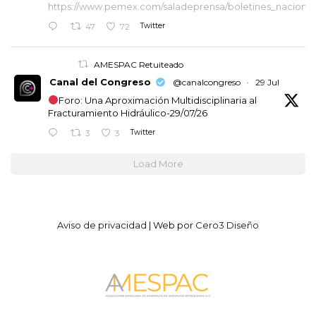
https://www.pemex.com/saladeprensa/boletines_nacionales
Twitter
47
72
AMESPAC Retuiteado
Canal del Congreso
@canalcongreso
·
29 Jul
Foro: Una Aproximación Multidisciplinaria al
Fracturamiento Hidráulico-29/07/26
Twitter
3
3
Load More
Aviso de privacidad
| Web por
Cero3 Diseño