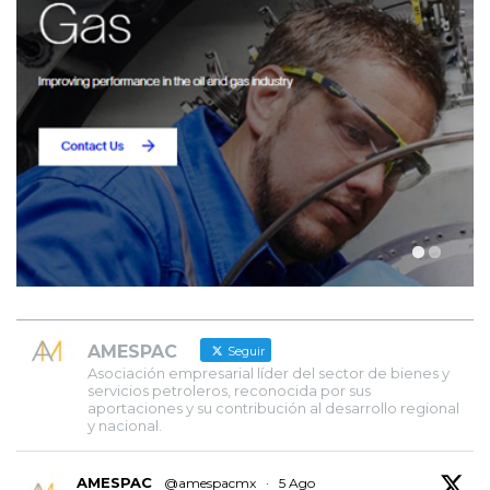
AMESPAC
Seguir
Asociación empresarial líder del sector de bienes y
servicios petroleros, reconocida por sus
aportaciones y su contribución al desarrollo regional
y nacional.
AMESPAC
@amespacmx
·
5 Ago