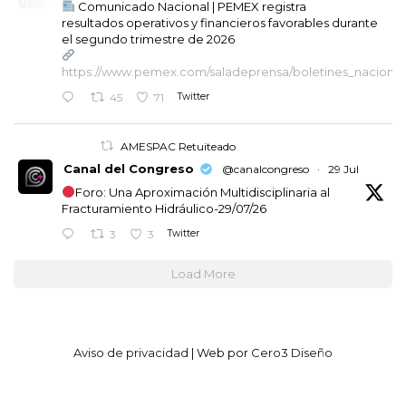
Comunicado Nacional | PEMEX registra
resultados operativos y financieros favorables durante
el segundo trimestre de 2026
https://www.pemex.com/saladeprensa/boletines_nacionales
Twitter
45
71
AMESPAC Retuiteado
Canal del Congreso
@canalcongreso
·
29 Jul
Foro: Una Aproximación Multidisciplinaria al
Fracturamiento Hidráulico-29/07/26
Twitter
3
3
Load More
Aviso de privacidad
| Web por
Cero3 Diseño