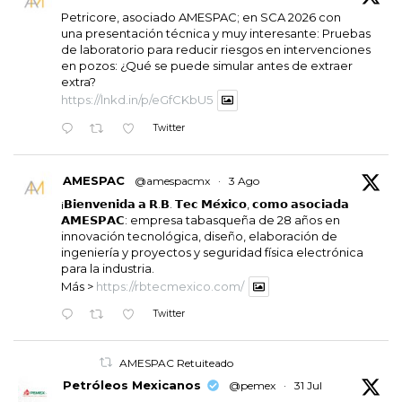
Petricore, asociado AMESPAC; en SCA 2026 con
una presentación técnica y muy interesante: Pruebas
de laboratorio para reducir riesgos en intervenciones
en pozos: ¿Qué se puede simular antes de extraer
extra?
https://lnkd.in/p/eGfCKbU5
Twitter
AMESPAC
@amespacmx
·
3 Ago
¡𝗕𝗶𝗲𝗻𝘃𝗲𝗻𝗶𝗱𝗮 𝗮 𝗥.𝗕. 𝗧𝗲𝗰 𝗠𝗲́𝘅𝗶𝗰𝗼, 𝗰𝗼𝗺𝗼 𝗮𝘀𝗼𝗰𝗶𝗮𝗱𝗮
𝗔𝗠𝗘𝗦𝗣𝗔𝗖: empresa tabasqueña de 28 años en
innovación tecnológica, diseño, elaboración de
ingeniería y proyectos y seguridad física electrónica
para la industria.
Más >
https://rbtecmexico.com/
Twitter
AMESPAC Retuiteado
Petróleos Mexicanos
@pemex
·
31 Jul