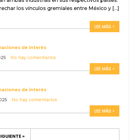
n ambas industrias en sus respectivos países.
echar los vínculos gremiales entre México y […]
LEE MÁS >
maciones de interés
025
No hay comentarios
LEE MÁS >
maciones de interés
025
No hay comentarios
LEE MÁS >
IGUIENTE »