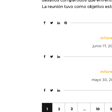
desafíos compartidos que enfrenta
La reunión tuvo como objetivo estr
Infor
junio 17, 2
Infor
mayo 30, 2
1
2
3
…
10
S